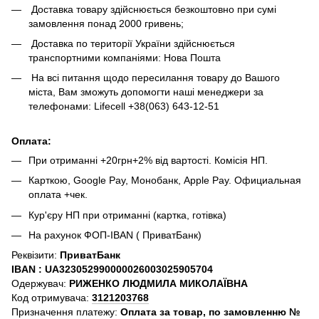
Доставка товару здійснюється безкоштовно при сумі
замовлення понад 2000 гривень;
Доставка по території України здійснюється
транспортними компаніями: Нова Пошта
На всі питання щодо пересилання товару до Вашого
міста, Вам зможуть допомогти наші менеджери за
телефонами: Lifecell +38(063) 643-12-51
Оплата:
При отриманні +20грн+2% від вартості.
Комісія НП.
Карткою, Google Pay, Монобанк, Apple Pay.
Официальная
оплата +чек.
Кур'єру НП при отриманні (картка, готівка)
На рахунок ФОП-IBAN ( ПриватБанк)
Реквізити:
ПриватБанк
IBAN :
UA323052990000026003025905704
Одержувач:
РИЖЕНКО ЛЮДМИЛА МИКОЛАЇВНА
Код отримувача:
3121203768
Призначення платежу:
Оплата за товар, по замовленню №