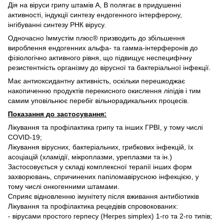
Дія на віруси грипу штамів А, В полягає в придушенні
активності, індукції синтезу ендогенного інтерферону,
інгібуванні синтезу РНК вірусу.
Одночасно Іммустім плюс® призводить до збільшення
вироблення ендогенних альфа- та гамма-інтерферонів до
фізіологічно активного рівня, що підвищує неспецифічну
резистентність організму до вірусної та бактеріальної інфекції.
Має антиоксидантну активність, оскільки перешкоджає
накопиченню продуктів перекисного окислення ліпідів і тим
самим уповільнює перебіг вільнорадикальних процесів.
Показання до застосування:
Лікування та профілактика грипу та інших ГРВІ, у тому числі
COVID-19;
Лікування вірусних, бактеріальних, грибкових інфекцій, їх
асоціацій (хламідії, мікроплазми, уреплазми та ін.)
Застосовується у складі комплексної терапії інших форм
захворювань, спричинених папіломавірусною інфекцією, у
тому числі онкогенними штамами.
Сприяє відновленню імунітету після вживання антибіотиків
Лікування та профілактика рецедівів спровокованих:
- вірусами простого герпесу (Herpes simplex) 1-го та 2-го типів;