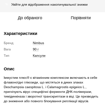
Увійти
для відображення накопичувальної знижки
%
До обраного
Порівняти
Характеристики
Бренд
Nimbus
Вага
90 г
Тип
Капсули
Опис
lммустим плюс® є вітамінним комплексом включають в себе
флавоноїдні глікозиди, що містяться в диких злаках
Deschampsia caespitosa L. і Calamagrostis epigeios L.,
пригнічують вірус специфічні ферменти ДНК-полімерази,
тимідинкіназа і зворотної транскриптази в віці. Це призводить
до зниження або повного блокування реплікації вірусів.