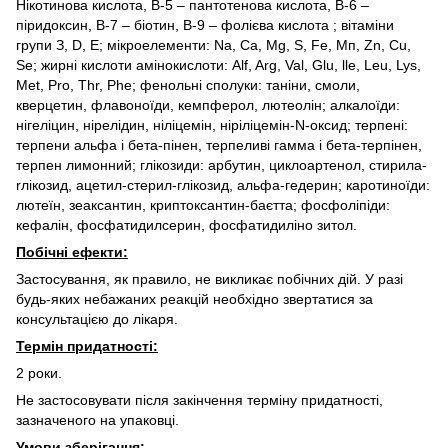
Нікотинова кислота, В-5 – пантотенова кислота, В-6 –
піридоксин, В-7 – біотин, В-9 – фолієва кислота ; вітаміни
групи З, D, Е; мікроелементи: Na, Ca, Mg, S, Fe, Мп, Zn, Cu,
Se; жирні кислоти амінокислоти: Alf, Arg, Val, Glu, lle, Leu, Lys,
Met, Pro, Thr, Phe; фенольні сполуки: таніни, смоли,
кверцетин, флавоноїди, кемпферол, лютеолін; алкалоїди:
нігеліцин, нірелідин, ніліцемін, ніріліцемін-N-оксид; терпені:
терпени альфа і бета-пінен, терпеливі гамма і бета-терпінен,
терпен лимонний; глікозиди: арбутин, циклоартенол, стирила-
rлікозид, ацетил-стерил-глікозид, альфа-гедерин; каротиноїди:
лютеїн, зеаксантин, криптоксантин-баєтта; фосфоліпiди:
кефалін, фосфатидилсерин, фосфатидиліно зитол.
Побічні ефекти:
Застосування, як правило, не викликає побічних дій. У разі
будь-яких небажаних реакцій необхідно звертатися за
консультацією до лікаря.
Термін придатності:
2 роки.
Не застосовувати після закінчення терміну придатності,
зазначеного на упаковці.
Умови зберігання: