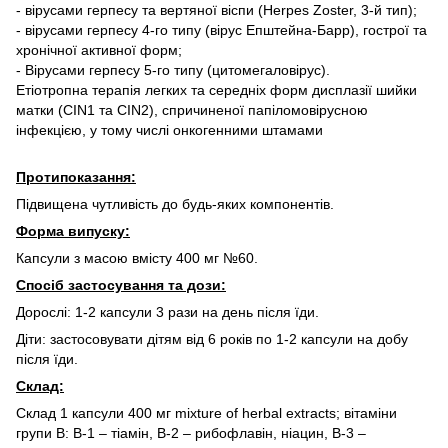
- вірусами герпесу та вертяної віспи (Herpes Zoster, 3-й тип);
- вірусами герпесу 4-го типу (вірус Епштейна-Барр), гострої та
хронічної активної форм;
- Вірусами герпесу 5-го типу (цитомегаловірус).
Етіотропна терапія легких та середніх форм дисплазії шийки
матки (CIN1 та CIN2), спричиненої папіломовірусною
інфекцією, у тому числі онкогенними штамами
Протипоказання:
Підвищена чутливість до будь-яких компонентів.
Форма випуску:
Капсули з масою вмісту 400 мг №60.
Спосіб застосування та дози:
Дорослі: 1-2 капсули 3 рази на день після їди.
Діти: застосовувати дітям від 6 років по 1-2 капсули на добу
після їди.
Склад:
Склад 1 капсули 400 мг mixture of herbal extracts; вітаміни
групи В: В-1 – тіамін, В-2 – рибофлавін, ніацин, В-3 –