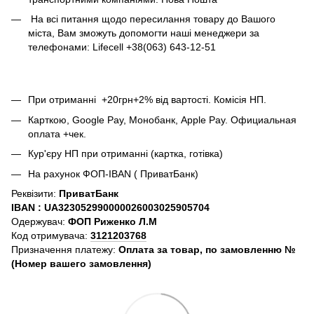
На всі питання щодо пересилання товару до Вашого
міста, Вам зможуть допомогти наші менеджери за
телефонами: Lifecell +38(063) 643-12-51
При отриманні +20грн+2% від вартості.
Комісія НП.
Карткою, Google Pay, Монобанк, Apple Pay.
Официальная
оплата +чек.
Кур'єру НП при отриманні (картка, готівка)
На рахунок ФОП-IBAN ( ПриватБанк)
Реквізити:
ПриватБанк
IBAN :
UA323052990000026003025905704
Одержувач:
ФОП Риженко Л.М
Код отримувача:
3121203768
Призначення платежу:
Оплата за товар, по замовленню №
(Номер вашего замовлення)