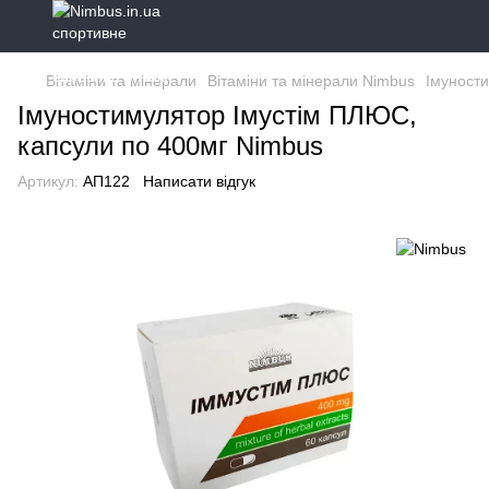
Вітаміни та мінерали
Вітаміни та мінерали Nimbus
Імуност
Імуностимулятор Імустім ПЛЮС,
капсули по 400мг Nimbus
Артикул:
АП122
Написати відгук